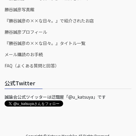
勝谷誠彦写真館
『勝谷誠彦の××な日々。』で紹介されたお店
勝谷誠彦プロフィール
『勝谷誠彦の××な日々。』タイトル一覧
メール購読のお手続
FAQ（よくある質問と回答）
公式Twitter
誠論会公式ツイッターは迂闊屋「@u_katsuya」です
Copyright © Katsuya Masahiko All Rights Reserved.