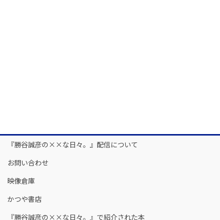
『勝谷誠彦の××な日々。』配信について
お問い合わせ
映像倉庫
かつや書店
『勝谷誠彦の××な日々。』で紹介された本