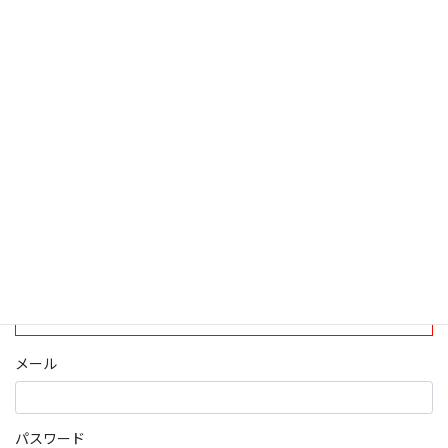
検索
ログインについて
現在、ログインしていただけるのは、2020年4月1日現在の誠論会
会員となっております。
ログイン
パスワード部分にはIDを入力してください
メール
パスワード