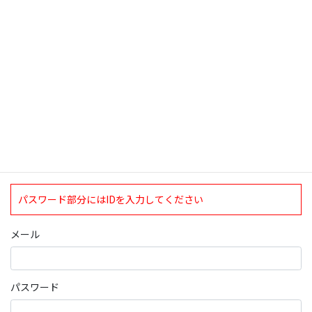
検索
ログインについて
現在、ログインしていただけるのは、2020年4月1日現在の誠論会
会員となっております。
ログイン
パスワード部分にはIDを入力してください
メール
パスワード