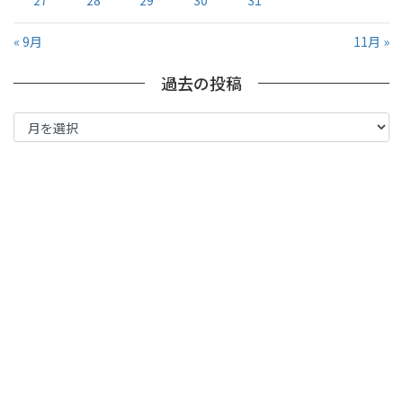
27
28
29
30
31
« 9月
11月 »
過去の投稿
過
去
の
投
稿