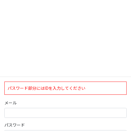
検索
ログインについて
現在、ログインしていただけるのは、2020年4月1日現在の誠論会
会員となっております。
ログイン
パスワード部分にはIDを入力してください
メール
パスワード