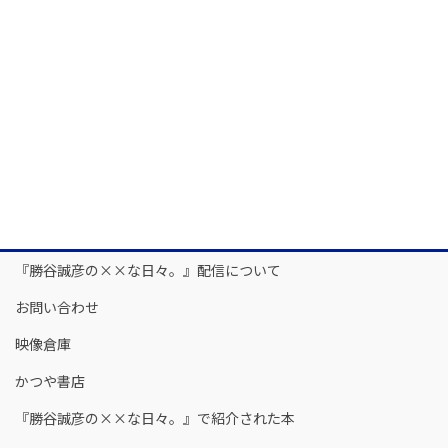
『勝谷誠彦の××な日々。』配信について
お問い合わせ
映像倉庫
かつや書店
『勝谷誠彦の××な日々。』で紹介された本