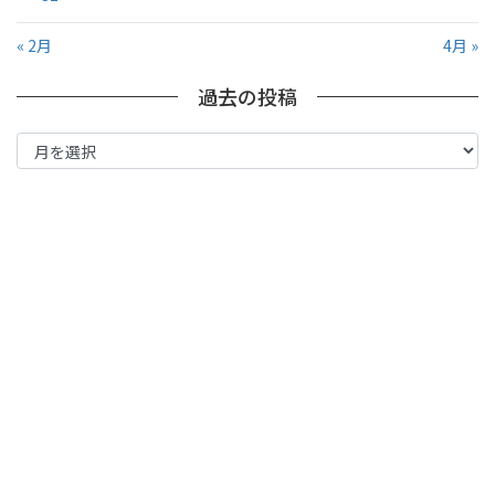
« 2月
4月 »
過去の投稿
過
去
の
投
稿