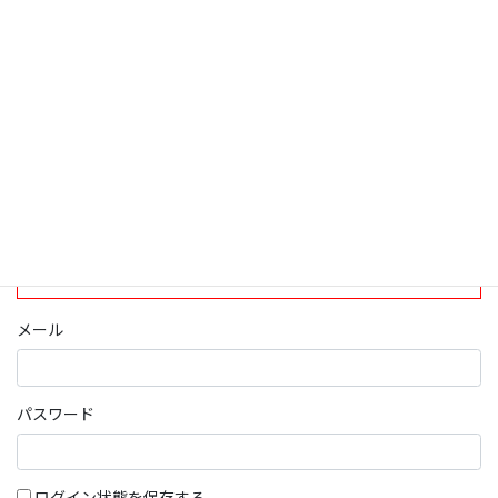
ログインについて
現在、ログインしていただけるのは、2020年4月1日現在の誠論会
会員となっております。
ログイン
パスワード部分にはIDを入力してください
メール
パスワード
ログイン状態を保存する