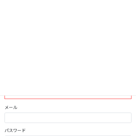
検索
ログインについて
現在、ログインしていただけるのは、2020年4月1日現在の誠論会
会員となっております。
ログイン
パスワード部分にはIDを入力してください
メール
パスワード