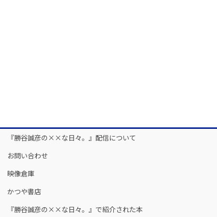
『勝谷誠彦の××な日々。』配信について
お問い合わせ
映像倉庫
かつや書店
『勝谷誠彦の××な日々。』で紹介された本