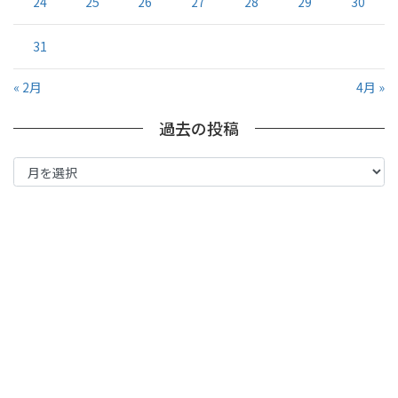
24
25
26
27
28
29
30
31
« 2月
4月 »
過去の投稿
過
去
の
投
稿