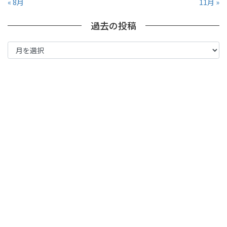
« 8月
11月 »
過去の投稿
過
去
の
投
稿