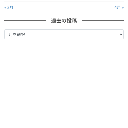
« 2月
4月 »
過去の投稿
過
去
の
投
稿