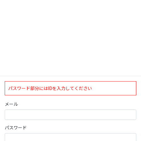
検索
ログインについて
現在、ログインしていただけるのは、2020年4月1日現在の誠論会
会員となっております。
ログイン
パスワード部分にはIDを入力してください
メール
パスワード