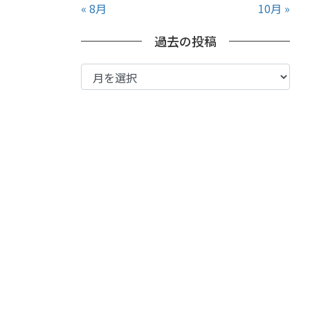
« 8月
10月 »
過去の投稿
過
去
の
投
稿