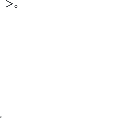
）＞。
＞