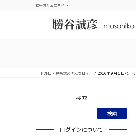
コ
ナ
勝谷誠彦公式サイト
ン
ビ
テ
ゲ
ン
ー
ツ
シ
に
ョ
移
ン
動
に
移
動
HOME
勝谷誠彦のxxな日々。
2016年９月１日号
検索
ログインについて