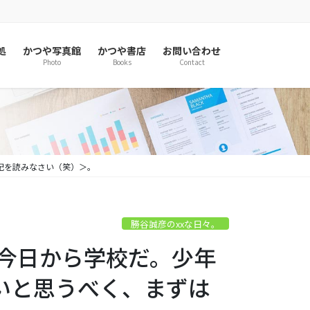
処
かつや写真館
かつや書店
お問い合わせ
Photo
Books
Contact
記を読みなさい（笑）＞。
勝谷誠彦のxxな日々。
あ今日から学校だ。少年
いと思うべく、まずは