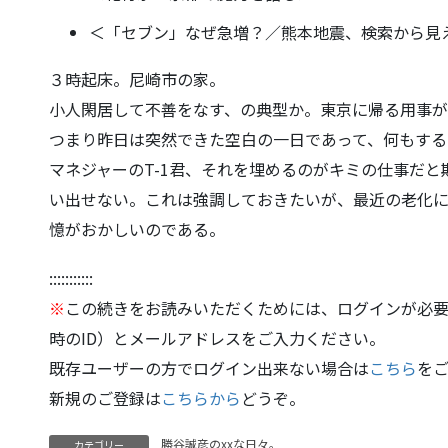
＜「セブン」なぜ急増？／熊本地震、検索から見
３時起床。尼崎市の家。
小人閑居して不善をなす、の典型か。
東京に帰る用事が
つまり昨日は突然できた空白の一日であって、
何もする
マネジャーのT-1君、
それを埋めるのがキミの仕事だと
い出せない。これは強調しておきたいが、
最近の老化
憶がおかしいのである。
:::::::::::
※
この続きをお読みいただくためには、ログインが必要
時のID）とメールアドレスをご入力ください。
既存ユーザーの方でログイン出来ない場合は
こちら
を
新規のご登録は
こちらから
どうぞ。
勝谷誠彦のxxな日々。
カテゴリー