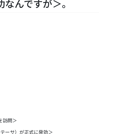
功なんですが＞。
を訪問＞
ンテーサ）
が正式に発効＞