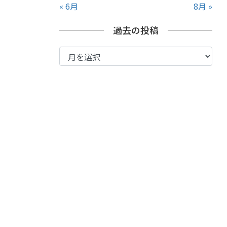
« 6月
8月 »
過去の投稿
過
去
の
投
稿