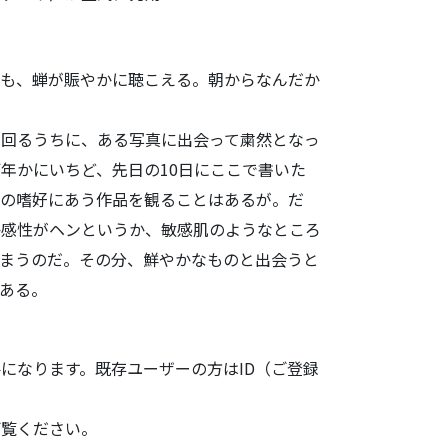
でも、
蝉が賑やかに聴こえる。朝からなんだか
で回るうちに、
ある写真に出会って粛然となっ
何年かにいちど、
先日の10日にここで書いた
の嗜好にあう作品を観ることはあるが。だ
か感性がヘンというか、
敏感肌のようなところ
まうのだ。その分、
鮮やかなものと出会うと
ある。
になります。既存ユーザーの方はID（ご登録
ご覧ください。