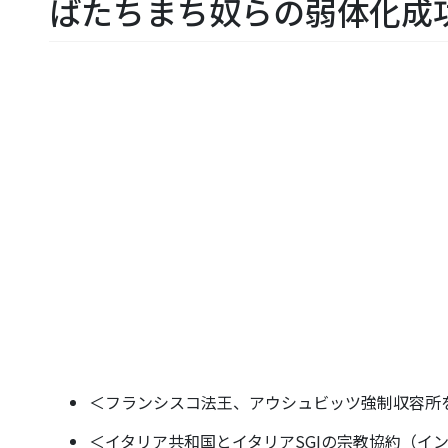
ばたちまち奴らの弱体化成
＜フランシスコ法王、アウシュビッツ強制収容所
＜イタリア共和国とイタリアSGIの宗教協約（イ