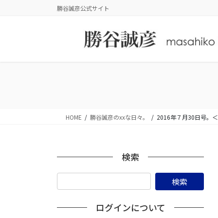
コ
ナ
勝谷誠彦公式サイト
ン
ビ
テ
ゲ
ン
ー
ツ
シ
に
ョ
移
ン
動
に
移
動
HOME
勝谷誠彦のxxな日々。
2016年７月30日号
検索
ログインについて