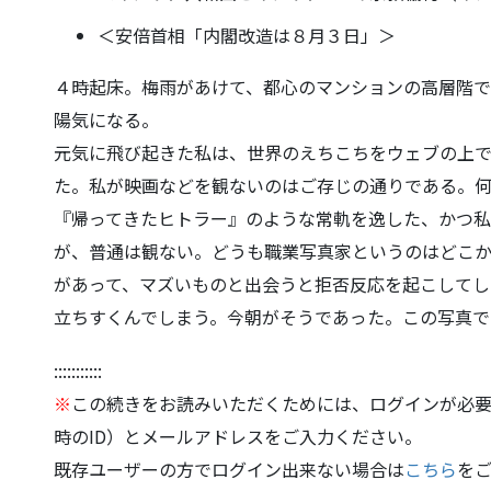
＜安倍首相「内閣改造は８月３日」＞
４時起床。梅雨があけて、都心のマンションの高層階
陽気になる。
元気に飛び起きた私は、
世界のえちこちをウェブの上
た。
私が映画などを観ないのはご存じの通りである。
『帰ってきたヒトラー』
のような常軌を逸した、
かつ私
が、
普通は観ない。
どうも職業写真家というのはどこ
があって、
マズいものと出会うと拒否反応を起こしてし
立ちすくんでしまう。
今朝がそうであった。この写真で
:::::::::::
※
この続きをお読みいただくためには、ログインが必要
時のID）とメールアドレスをご入力ください。
既存ユーザーの方でログイン出来ない場合は
こちら
を