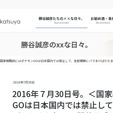
勝谷誠彦たちの××な日々。
お勧め酒・食
Backnumber
Recommend
勝谷誠彦のxxな日々。
。＜国家戦略的にはポケモンGOは日本国内では禁止して、支那朝鮮にバラまけばたち
2016年7月30日
2016年７月30日号。＜国
GOは日本国内では禁止し