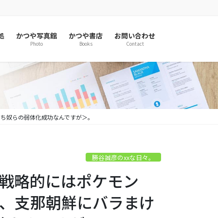
処
かつや写真館
かつや書店
お問い合わせ
Photo
Books
Contact
まち奴らの弱体化成功なんですが＞。
勝谷誠彦のxxな日々。
家戦略的にはポケモン
て、支那朝鮮にバラまけ