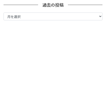
過去の投稿
過
去
の
投
稿