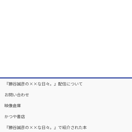
『勝谷誠彦の××な日々。』配信について
お問い合わせ
映像倉庫
かつや書店
『勝谷誠彦の××な日々。』で紹介された本