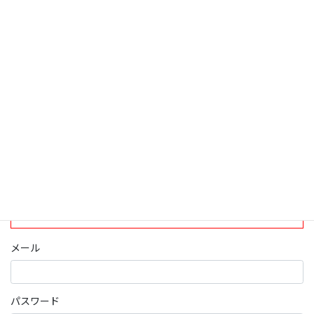
検索
ログインについて
現在、ログインしていただけるのは、2020年4月1日現在の誠論会
会員となっております。
ログイン
パスワード部分にはIDを入力してください
メール
パスワード