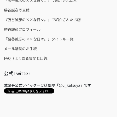
『勝谷誠彦の××な日々。』で紹介された本
勝谷誠彦写真館
『勝谷誠彦の××な日々。』で紹介されたお店
勝谷誠彦プロフィール
『勝谷誠彦の××な日々。』タイトル一覧
メール購読のお手続
FAQ（よくある質問と回答）
公式Twitter
誠論会公式ツイッターは迂闊屋「@u_katsuya」です