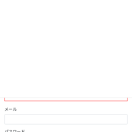
検索
ログインについて
現在、ログインしていただけるのは、2020年4月1日現在の誠論会
会員となっております。
ログイン
パスワード部分にはIDを入力してください
メール
パスワード