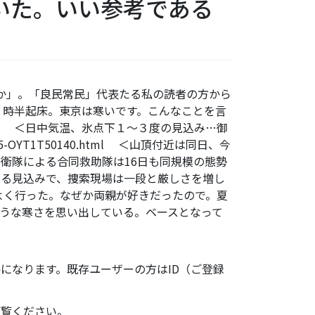
いた。いい参考である
べきか」。「良民常民」代表たる私の読者の方から
３時半起床。東京は寒いです。こんなことを言
。 ＜日中気温、氷点下１～３度の見込み…御
141015-OYT1T50140.html ＜山頂付近は同日、今
衛隊による合同救助隊は16日も同規模の態勢
がる見込みで、捜索現場は一段と厳しさを増し
よく行った。なぜか両親が好きだったので。夏
うな寒さを思い出している。ベースとなって
になります。既存ユーザーの方はID（ご登録
ご覧ください。