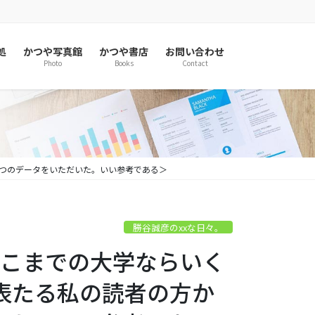
処
かつや写真館
かつや書店
お問い合わせ
Photo
Books
Contact
とつのデータをいただいた。いい参考である＞
勝谷誠彦のxxな日々。
「どこまでの大学ならいく
表たる私の読者の方か