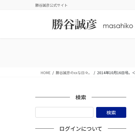
コ
ナ
勝谷誠彦公式サイト
ン
ビ
テ
ゲ
ン
ー
ツ
シ
に
ョ
移
ン
動
に
移
動
HOME
勝谷誠彦のxxな日々。
2014年10月16日
検索
ログインについて