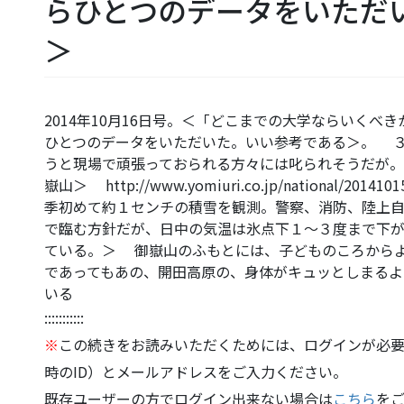
らひとつのデータをいただ
＞
2014年10月16日号。＜「どこまでの大学ならいく
ひとつのデータをいただいた。いい参考である＞。 
うと現場で頑張っておられる方々には叱られそうだが
嶽山＞ http://www.yomiuri.co.jp/national/20
季初めて約１センチの積雪を観測。警察、消防、陸上自
で臨む方針だが、日中の気温は氷点下１～３度まで下
ている。＞ 御嶽山のふもとには、子どものころから
であってもあの、開田高原の、身体がキュッとしまるよ
いる
:::::::::::
※
この続きをお読みいただくためには、ログインが必要
時のID）とメールアドレスをご入力ください。
既存ユーザーの方でログイン出来ない場合は
こちら
を