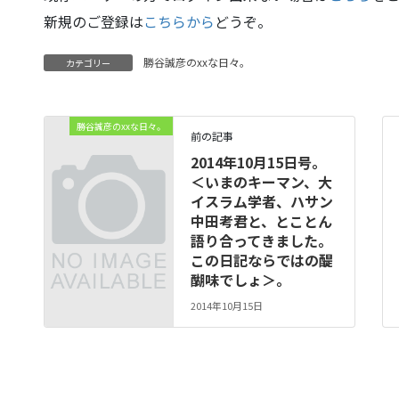
新規のご登録は
こちらから
どうぞ。
勝谷誠彦のxxな日々。
カテゴリー
勝谷誠彦のxxな日々。
前の記事
2014年10月15日号。
＜いまのキーマン、大
イスラム学者、ハサン
中田考君と、とことん
語り合ってきました。
この日記ならではの醍
醐味でしょ＞。
2014年10月15日