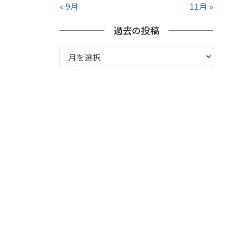
« 9月
11月 »
過去の投稿
過
去
の
投
稿