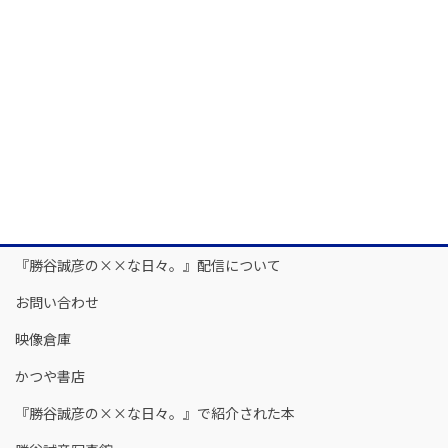
『勝谷誠彦の××な日々。』配信について
お問い合わせ
映像倉庫
かつや書店
『勝谷誠彦の××な日々。』で紹介された本