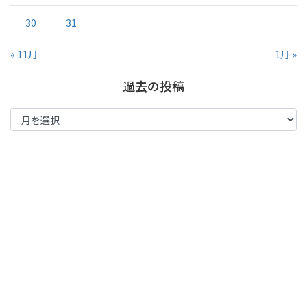
30
31
« 11月
1月 »
過去の投稿
過
去
の
投
稿