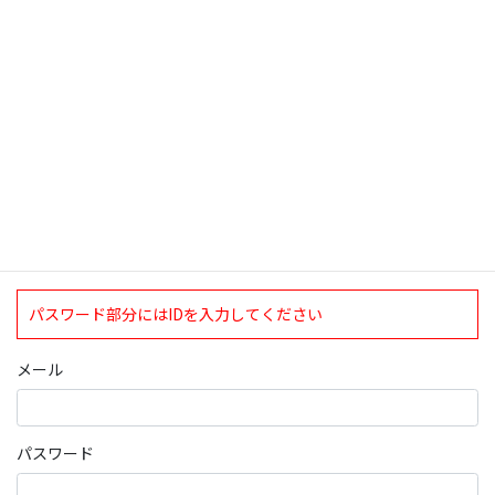
検索
ログインについて
現在、ログインしていただけるのは、2020年4月1日現在の誠論会
会員となっております。
ログイン
パスワード部分にはIDを入力してください
メール
パスワード