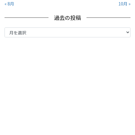
« 8月
10月 »
過去の投稿
過
去
の
投
稿