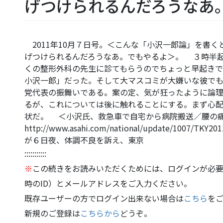
げつけられるんだろうなあ
2011年10月７日号。＜こんな「小沢一郎論」を書
げつけられるんだろうなあ。でもやるよ＞。 ３時半
くの整形外科の先生に診てもらうのでちょっと早起き
小沢一郎」だった。そして大マスコミが大嫌いな彼で
党代表の振舞いである。案の定、気が狂ったように論
るが、これについては後に触れることにする。まず心
状だ。 ＜小沢氏、救急車で自宅から病院搬送／腰
http://www.asahi.com/national/update/100
が６日夜、体調不良を訴え、東京
:::::::::::
※
この続きをお読みいただくためには、ログインが必要
時のID）とメールアドレスをご入力ください。
既存ユーザーの方でログイン出来ない場合は
こちら
を
新規のご登録は
こちらから
どうぞ。