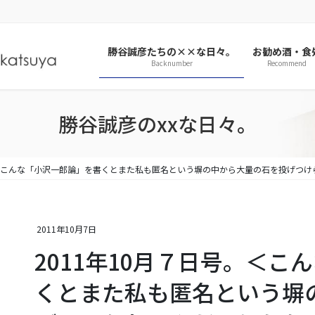
勝谷誠彦たちの××な日々。
お勧め酒・食
Backnumber
Recommend
勝谷誠彦のxxな日々。
号。＜こんな「小沢一郎論」を書くとまた私も匿名という塀の中から大量の石を投げつ
2011年10月7日
2011年10月７日号。＜
くとまた私も匿名という塀