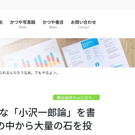
処
かつや写真館
かつや書店
お問い合わせ
Photo
Books
Contact
けられるんだろうなあ。でもやるよ＞。
勝谷誠彦のxxな日々。
こんな「小沢一郎論」を書
の中から大量の石を投