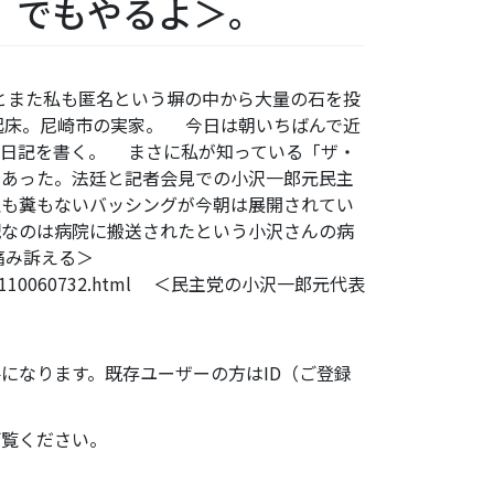
。でもやるよ＞。
くとまた私も匿名という塀の中から大量の石を投
起床。尼崎市の実家。 今日は朝いちばんで近
で日記を書く。 まさに私が知っている「ザ・
もあった。法廷と記者会見での小沢一郎元民主
理も糞もないバッシングが今朝は展開されてい
配なのは病院に搬送されたという小沢さんの病
の痛み訴える＞
7/TKY201110060732.html ＜民主党の小沢一郎元代表
になります。既存ユーザーの方はID（ご登録
ご覧ください。