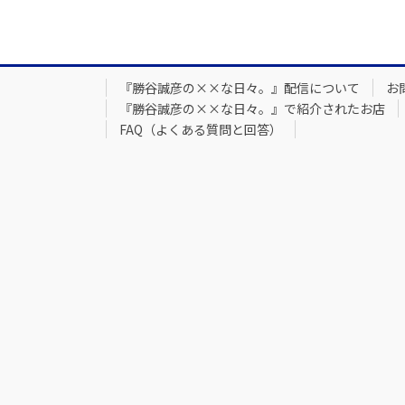
『勝谷誠彦の××な日々。』配信について
お
『勝谷誠彦の××な日々。』で紹介されたお店
FAQ（よくある質問と回答）