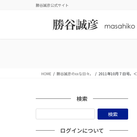
コ
ナ
勝谷誠彦公式サイト
ン
ビ
テ
ゲ
ン
ー
ツ
シ
に
ョ
移
ン
動
に
移
動
HOME
勝谷誠彦のxxな日々。
2011年10月７日
検索
ログインについて