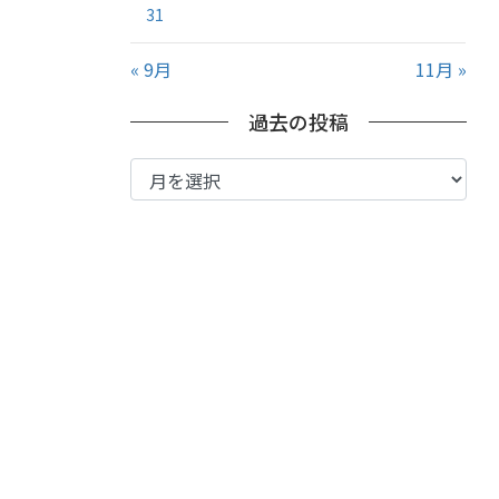
31
« 9月
11月 »
過去の投稿
過
去
の
投
稿