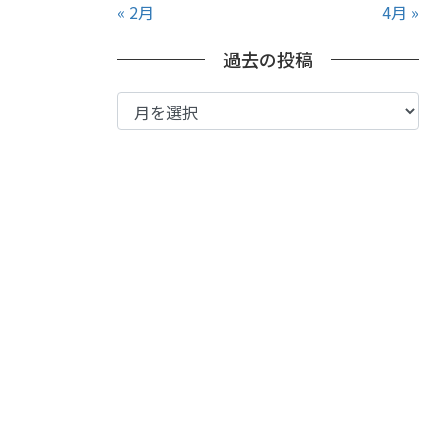
« 2月
4月 »
過去の投稿
過
去
の
投
稿