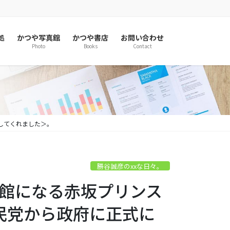
処
かつや写真館
かつや書店
お問い合わせ
Photo
Books
Contact
してくれました＞。
勝谷誠彦のxxな日々。
＜廃館になる赤坂プリンス
民党から政府に正式に