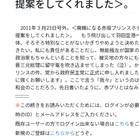
提案をしてくれました＞。
2011年３月23日号外。＜廃館になる赤坂プリンス
提案をしてくれました＞。 もう飛び出して羽田空港
体、そろそろ特別なことがないかぎりやめようと決め
きたい。私にも責任があることだし、無能極左が国家の
政治家もちゃんといることを知って、被災地の方々に
晋三元総理に留守電を吹き込ませてしまった（泣）。
リンスの件、党から政府民主党に正式に申し入れまし
に強くお願いします」。ここで言う「我々」というの
和会のことだろう。先日書いたように、赤プリとはなみ
:::::::::::
※
この続きをお読みいただくためには、ログインが必要
時のID）とメールアドレスをご入力ください。
既存ユーザーの方でログイン出来ない場合は
こちら
を
新規のご登録は
こちらから
どうぞ。