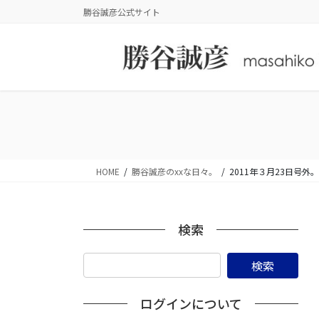
コ
ナ
勝谷誠彦公式サイト
ン
ビ
テ
ゲ
ン
ー
ツ
シ
に
ョ
移
ン
動
に
移
動
HOME
勝谷誠彦のxxな日々。
2011年３月23日
検索
ログインについて