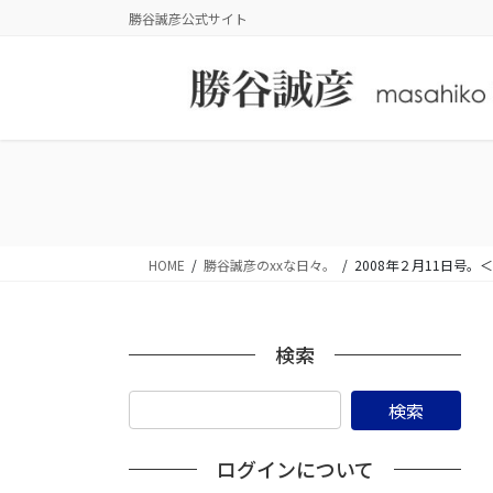
コ
ナ
勝谷誠彦公式サイト
ン
ビ
テ
ゲ
ン
ー
ツ
シ
に
ョ
移
ン
動
に
移
動
HOME
勝谷誠彦のxxな日々。
2008年２月11日号
検索
ログインについて