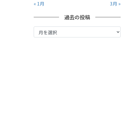
« 1月
3月 »
過去の投稿
過
去
の
投
稿