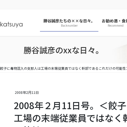
勝谷誠彦たちの××な日々。
お勧め酒・食
Backnumber
Recommend
勝谷誠彦のxxな日々。
。＜餃子に毒物混入の支那人は工場の末端従業員ではなく幹部であるこれだけの可能性
2008年2月11日
2008年２月11日号。＜
工場の末端従業員ではなく