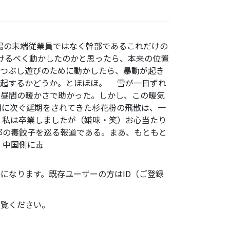
工場の末端従業員ではなく幹部であるこれだけの
けるべく動かしたのかと思ったら、本来の位置
暇つぶし遊びのために動かしたら、暴動が起き
決起するかどうか。とほほほ。 雪が一日ずれ
の昼間の暖かさで助かった。しかし、この暖気
期に次ぐ延期をされてきた杉花粉の飛散は、一
、私は卒業しましたが（嫌味・笑）お心当たり
那の毒餃子を巡る報道である。まあ、もともと
、中国側に毒
になります。既存ユーザーの方はID（ご登録
ご覧ください。