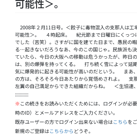
可能性＞。
2008年２月11日号。＜餃子に毒物混入の支那人は
可能性＞。 ４時起床。 紀元節まで日曜日にくっつ
でした（苦笑）。さすがに国を建てた日まで、愚民の
る…起きないだろうなあ、今のこの国じゃ。民族派も
ていたら、今日の大阪への移動は危うかったが、昨日
は、別の爆弾を持ってくる。 打ち続く雪によって延
気に爆発的に起きる可能性が高いのだという。 まあ
の方は、そろそろ今日あたりから覚悟めされよ。 支
左翼の自己満足からできた組織だからね。 ＜生協連
:::::::::::
※
この続きをお読みいただくためには、ログインが必要
時のID）とメールアドレスをご入力ください。
既存ユーザーの方でログイン出来ない場合は
こちら
を
新規のご登録は
こちらから
どうぞ。