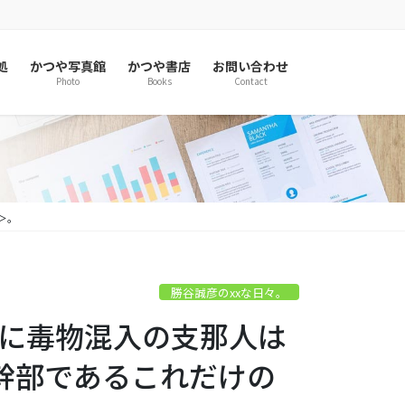
処
かつや写真館
かつや書店
お問い合わせ
Photo
Books
Contact
＞。
勝谷誠彦のxxな日々。
餃子に毒物混入の支那人は
幹部であるこれだけの